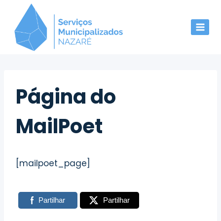
Skip
to
content
Página do
MailPoet
[mailpoet_page]
Partilhar
Partilhar