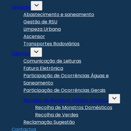
Toggle
Serviços
child
menu
Abastecimento e saneamento
Gestão de RSU
Limpeza Urbana
Ascensor
Transportes Rodoviários
Toggle
Clientes
child
menu
Comunicação de Leituras
Fatura Eletrónica
Participação de Ocorrências Águas e
Saneamento
Participação de Ocorrências Gerais
Toggle
Recolha de Resíduos Sólidos Urbanos
child
menu
Recolha de Monstros Domésticos
Recolha de Verdes
Reclamação Sugestão
Contactos