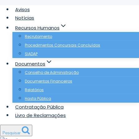
Skip
Avisos
to
Notícias
content
Recursos Humanos
Recrutamento
Procedimentos Concursais Concluídos
SIADAP
Documentos
Conselho de Administração
Documentos Financeiros
Relatórios
Hasta Pública
Contratação Pública
Livro de Reclamações
Pesquisar