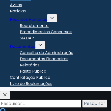
Avisos
Notícias
Toggle
Recursos Humanos
child
menu
Recrutamento
Procedimentos Concursais
SIADAP
Toggle
Documentos
child
menu
Conselho de Administração
Documentos Financeiros
Relatórios
Hasta Pública
Contratação Pública
Livro de Reclamações
Pesquisar
por: