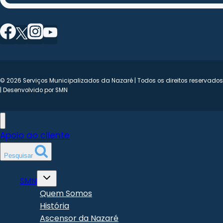
© 2026 Serviços Municipalizados da Nazaré | Todos os direitos reservados
| Desenvolvido por SMN
Apoio ao cliente
Pesquisar
Toggle
SMN
child
menu
Quem Somos
História
Ascensor da Nazaré