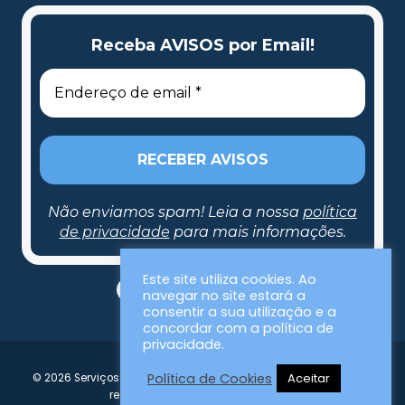
Receba AVISOS por Email!
Não enviamos spam! Leia a nossa
política
de privacidade
para mais informações.
Receba AVISOS por Email!
Este site utiliza cookies. Ao
navegar no site estará a
consentir a sua utilização e a
concordar com a política de
privacidade.
Política de Cookies
Aceitar
© 2026 Serviços Municipalizados da Nazaré | Todos os direitos
Não enviamos spam! Leia a nossa
política de
reservados | Desenvolvido por SMN
privacidade
para mais informações.