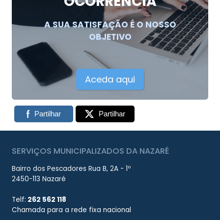
OCORRÊNCIA
A SUA SATISFAÇÃO É O NOSSO
OBJETIVO
Aceda aqui
Partilhar
Partilhar
SERVIÇOS MUNICIPALIZADOS DA NAZARÉ
Bairro dos Pescadores Rua B, 2A - 1º
2450-113 Nazaré
Telf:
262 562 118
Chamada para a rede fixa nacional