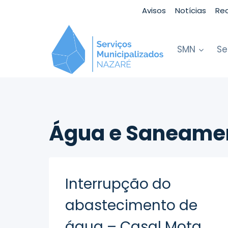
Skip
Avisos
Notícias
Re
to
content
SMN
Se
Água e Saneame
Interrupção do
abastecimento de
água – Casal Mota