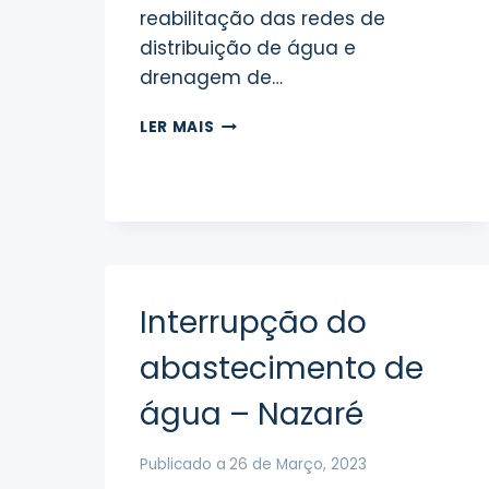
reabilitação das redes de
distribuição de água e
drenagem de…
OBRA
LER MAIS
NA
SUB-
VILA
–
INTERRUPÇÃO
DO
ABASTECIMENTO
DE
Interrupção do
ÁGUA
abastecimento de
água – Nazaré
Publicado a
26 de Março, 2023