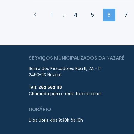
Page
Previous
1
…
4
5
6
7
navigation
Page
SERVIÇOS MUNICIPALIZADOS DA NAZARÉ
Bairro dos Pescadores Rua B, 2A - 1º
2450-113 Nazaré
Telf:
262 562 118
Chamada para a rede fixa nacional
HORÁRIO
Dias Úteis das 8:30h às 16h