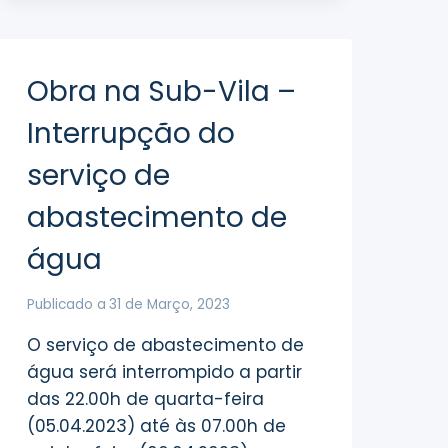
DE
ABASTECIMENTO
DE
ÁGUA
Obra na Sub-Vila –
–
FREGUESIA
Interrupção do
DE
FAMALICÃO
serviço de
abastecimento de
água
Publicado a
31 de Março, 2023
O serviço de abastecimento de
água será interrompido a partir
das 22.00h de quarta-feira
(05.04.2023) até às 07.00h de