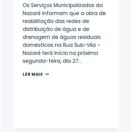
Os Serviços Municipalizados da
Nazaré informam que a obra de
reabilitação das redes de
distribuição de água e de
drenagem de águas residuais
domésticas na Rua Sub-Vila –
Nazaré terá início na próxima
segunda-feira, dia 27…
INÍCIO
LER MAIS
DA
OBRA
NA
RUA
SUB-
VILA
–
NAZARÉ