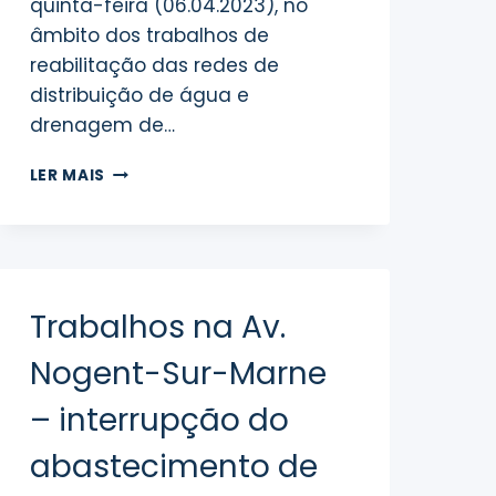
quinta-feira (06.04.2023), no
âmbito dos trabalhos de
reabilitação das redes de
distribuição de água e
drenagem de…
OBRA
LER MAIS
NA
SUB-
VILA
–
INTERRUPÇÃO
DO
Trabalhos na Av.
SERVIÇO
DE
Nogent-Sur-Marne
ABASTECIMENTO
DE
– interrupção do
ÁGUA
abastecimento de