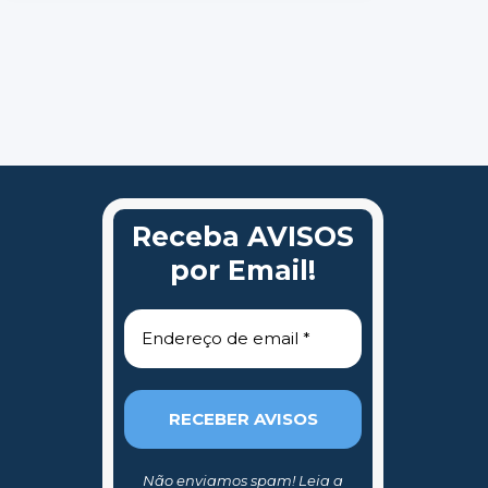
NOGENT-
SUR-
MARNE
–
INTERRUPÇÃO
DO
ABASTECIMENTO
DE
ÁGUA
Receba AVISOS
por Email!
Não enviamos spam! Leia a