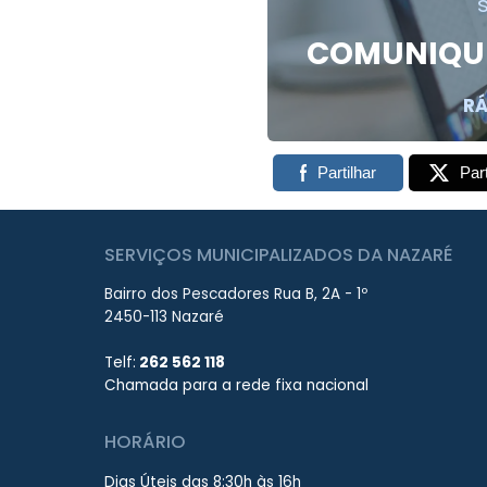
COMUNIQUE
RÁ
Partilhar
Part
SERVIÇOS MUNICIPALIZADOS DA NAZARÉ
Bairro dos Pescadores Rua B, 2A - 1º
2450-113 Nazaré
Telf:
262 562 118
Chamada para a rede fixa nacional
HORÁRIO
Dias Úteis das 8:30h às 16h