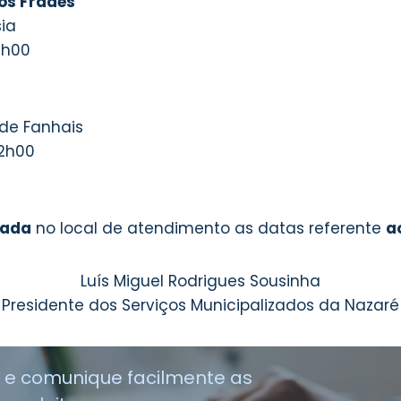
os Frades
sia
7h00
 de Fanhais
Receba AVISOS por Email!
12h00
xada
no local de atendimento as datas referente
a
Não enviamos spam! Leia a nossa
política
Luís Miguel Rodrigues Sousinha
de privacidade
para mais informações.
Presidente dos Serviços Municipalizados da Nazaré
s e comunique facilmente as