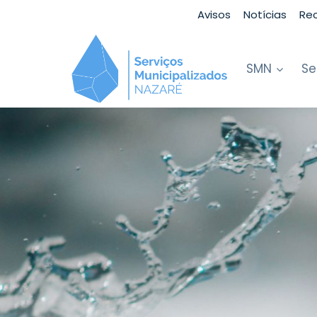
Skip
Avisos
Notícias
Re
to
content
SMN
Se