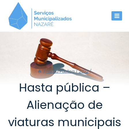
Skip
to
content
/
Hasta Pública
/
2022
/
Hasta pública –
Alienação de
viaturas municipais