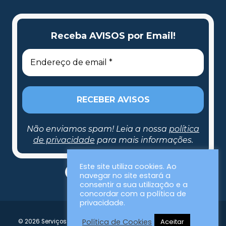
Receba AVISOS por Email!
Não enviamos spam! Leia a nossa
política
de privacidade
para mais informações.
Receba AVISOS por Email!
Este site utiliza cookies. Ao
navegar no site estará a
consentir a sua utilização e a
concordar com a política de
privacidade.
Política de Cookies
Aceitar
© 2026 Serviços Municipalizados da Nazaré | Todos os direitos
Não enviamos spam! Leia a nossa
política de