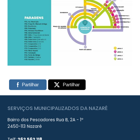
Partilhar
Partilhar
SERVIÇOS MUNICIPALIZADOS DA NAZARÉ
Bairro dos Pescadores Rua B, 2A - 1º
2450-113 Nazaré
Telf:
262 562 118