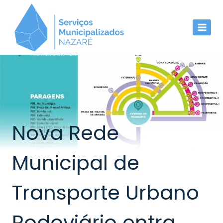
Skip
to
content
Nova Rede
Municipal de
Transporte Urbano
Rodoviário entra