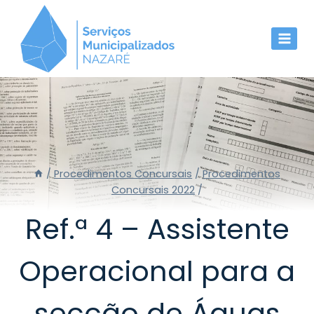
Skip
to
content
/
Procedimentos Concursais
/
Procedimentos
Concursais 2022
/
Ref.ª 4 – Assistente
Operacional para a
secção de Águas