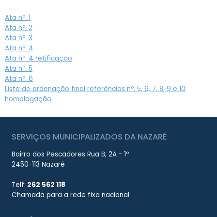
Ata nº. 1
Ata nº. 2
Ata nº. 3
Ata nº. 4
Ata nº. 4 retificação
Ata nº. 5
Ata nº. 6
Lista de ordenação final referências nº. 5, 6, 7, 8, 9 e 10
homologação
SERVIÇOS MUNICIPALIZADOS DA NAZARÉ
Bairro dos Pescadores Rua B, 2A - 1º
2450-113 Nazaré
Telf:
262 562 118
Chamada para a rede fixa nacional