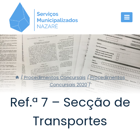
Skip
to
content
/
Procedimentos Concursais
/
Procedimentos
Concursais 2020
/
Ref.ª 7 – Secção de
Transportes