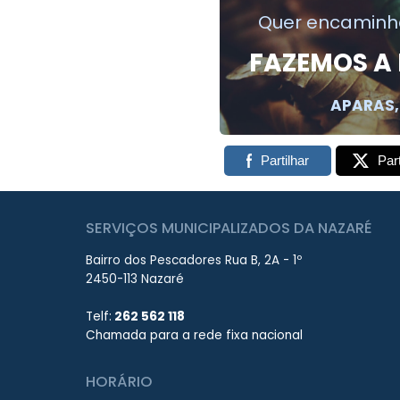
Quer encaminha
FAZEMOS A
APARAS,
Partilhar
Part
SERVIÇOS MUNICIPALIZADOS DA NAZARÉ
Bairro dos Pescadores Rua B, 2A - 1º
2450-113 Nazaré
Telf:
262 562 118
Chamada para a rede fixa nacional
HORÁRIO