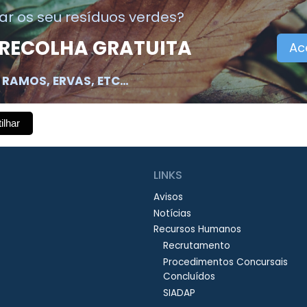
r os seu resíduos verdes?
 RECOLHA GRATUITA
Ac
Não enviamos spam! Leia a nossa
política
de privacidade
para mais informações.
 RAMOS, ERVAS, ETC…
ilhar
LINKS
Avisos
Notícias
Recursos Humanos
Recrutamento
Procedimentos Concursais
Concluídos
SIADAP