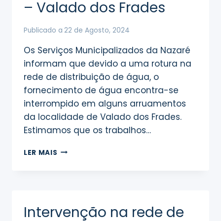
– Valado dos Frades
Publicado a
22 de Agosto, 2024
Os Serviços Municipalizados da Nazaré
informam que devido a uma rotura na
rede de distribuição de água, o
fornecimento de água encontra-se
interrompido em alguns arruamentos
da localidade de Valado dos Frades.
Estimamos que os trabalhos…
INTERRUPÇÃO
LER MAIS
DO
ABASTECIMENTO
DE
ÁGUA
–
Intervenção na rede de
VALADO