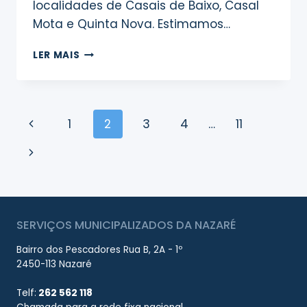
localidades de Casais de Baixo, Casal
Mota e Quinta Nova. Estimamos…
INTERRUPÇÃO
LER MAIS
DO
ABASTECIMENTO
DE
ÁGUA
Page
Previous
1
2
3
4
…
11
–
FAMALICÃO
navigation
Page
Next
Page
SERVIÇOS MUNICIPALIZADOS DA NAZARÉ
Bairro dos Pescadores Rua B, 2A - 1º
2450-113 Nazaré
Telf:
262 562 118