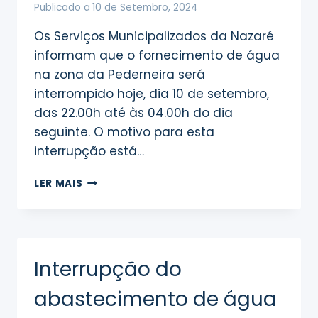
Publicado a
10 de Setembro, 2024
Os Serviços Municipalizados da Nazaré
informam que o fornecimento de água
na zona da Pederneira será
interrompido hoje, dia 10 de setembro,
das 22.00h até às 04.00h do dia
seguinte. O motivo para esta
interrupção está…
INTERRUPÇÃO
LER MAIS
DO
ABASTECIMENTO
DE
ÁGUA
–
Interrupção do
PEDERNEIRA
abastecimento de água