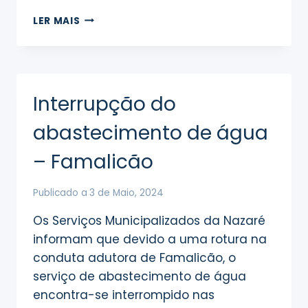
INTERRUPÇÃO
LER MAIS
DO
FORNECIMENTO
DE
ÁGUA
–
Interrupção do
NAZARÉ
abastecimento de água
– Famalicão
Publicado a
3 de Maio, 2024
Os Serviços Municipalizados da Nazaré
informam que devido a uma rotura na
conduta adutora de Famalicão, o
serviço de abastecimento de água
encontra-se interrompido nas