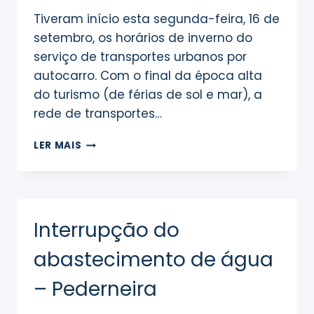
Tiveram início esta segunda-feira, 16 de
setembro, os horários de inverno do
serviço de transportes urbanos por
autocarro. Com o final da época alta
do turismo (de férias de sol e mar), a
rede de transportes…
SERVIÇO
LER MAIS
DE
TRANSPORTE
POR
AUTOCARRO
COM
Interrupção do
NOVOS
HORÁRIOS
abastecimento de água
A
PARTIR
– Pederneira
DESTA
SEMANA