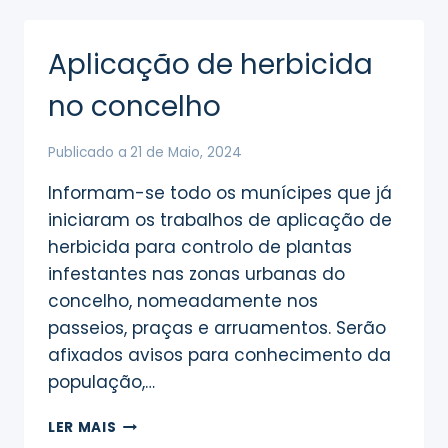
DE
ÁGUA
–
Aplicação de herbicida
NAZARÉ
no concelho
Publicado a
21 de Maio, 2024
Informam-se todo os munícipes que já
iniciaram os trabalhos de aplicação de
herbicida para controlo de plantas
infestantes nas zonas urbanas do
concelho, nomeadamente nos
passeios, praças e arruamentos. Serão
afixados avisos para conhecimento da
população,…
APLICAÇÃO
LER MAIS
DE