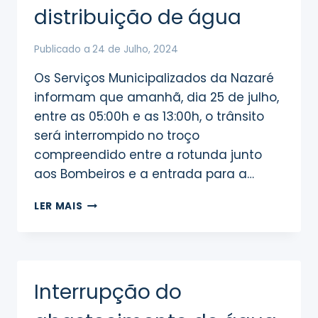
DOS
distribuição de água
FRADES
Publicado a
24 de Julho, 2024
Os Serviços Municipalizados da Nazaré
informam que amanhã, dia 25 de julho,
entre as 05:00h e as 13:00h, o trânsito
será interrompido no troço
compreendido entre a rotunda junto
aos Bombeiros e a entrada para a…
INTERVENÇÃO
LER MAIS
NA
REDE
DE
DISTRIBUIÇÃO
DE
Interrupção do
ÁGUA