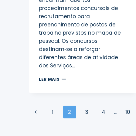
procedimentos concursais de
recrutamento para
preenchimento de postos de
trabalho previstos no mapa de
pessoal. Os concursos
destinam‑se a reforçar
diferentes áreas de atividade
dos Serviços…
PROCEDIMENTOS
LER MAIS
CONCURSAIS
DE
RECRUTAMENTO
Page
Previous
1
2
3
4
…
10
navigation
Page