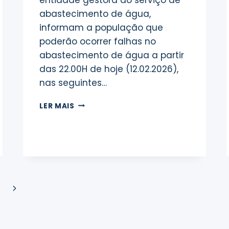
abastecimento de água,
informam a população que
poderão ocorrer falhas no
abastecimento de água a partir
das 22.00H de hoje (12.02.2026),
nas seguintes…
INTERRUPÇÃO
LER MAIS
DO
FORNECIMENTO
DE
ÁGUA
–
NAZARÉ
Next
Page