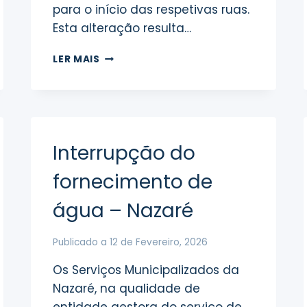
para o início das respetivas ruas.
Esta alteração resulta…
ALTERAÇÃO
LER MAIS
DA
LOCALIZAÇÃO
DE
CONTENTORES
DE
RESÍDUOS
Interrupção do
URBANOS
fornecimento de
água – Nazaré
Publicado a
12 de Fevereiro, 2026
Os Serviços Municipalizados da
Nazaré, na qualidade de
entidade gestora do serviço de