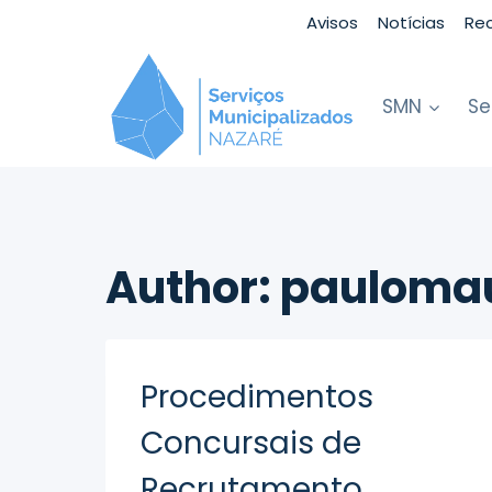
Skip
Avisos
Notícias
Re
to
content
SMN
Se
Author: paulomau
Procedimentos
Concursais de
Recrutamento