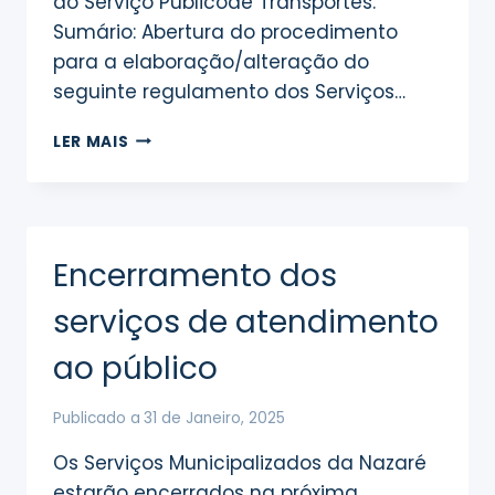
do Serviço Públicode Transportes.
Sumário: Abertura do procedimento
para a elaboração/alteração do
seguinte regulamento dos Serviços…
ABERTURA
LER MAIS
DE
PROCEDIMENTOS
PARA
A
ELABORAÇÃO/ALTERAÇÃO
Encerramento dos
DOS
SEGUINTES
serviços de atendimento
REGULAMENTOS
DOS
ao público
SERVIÇOS
MUNICIPALIZADOS
DA
Publicado a
31 de Janeiro, 2025
NAZARÉ
Os Serviços Municipalizados da Nazaré
estarão encerrados na próxima