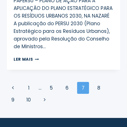
PAPERSU – PLANO DE AÇÃO PARA A
MAPS
APLICAÇÃO DO PLANO ESTRATÉGICO PARA
OS RESÍDUOS URBANOS 2030, NA NAZARÉ
A publicação do PERSU 2030 (Plano
Estratégico para os Resíduos Urbanos),
aprovado pela Resolução do Conselho
de Ministros…
PARTICIPAÇÃO
LER MAIS
PÚBLICA
Page
Previous
1
…
5
6
7
8
navigation
Page
Next
9
10
Page