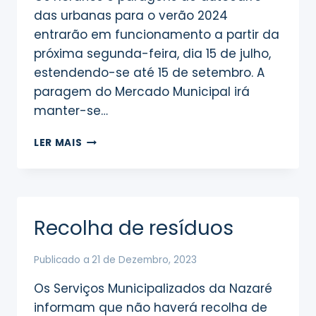
das urbanas para o verão 2024
entrarão em funcionamento a partir da
próxima segunda-feira, dia 15 de julho,
estendendo-se até 15 de setembro. A
paragem do Mercado Municipal irá
manter-se…
HORÁRIO
LER MAIS
DE
VERÃO
NOS
TRANSPORTES
URBANOS
Recolha de resíduos
ARRANCARÁ
A
15
Publicado a
21 de Dezembro, 2023
DE
Os Serviços Municipalizados da Nazaré
JULHO
informam que não haverá recolha de