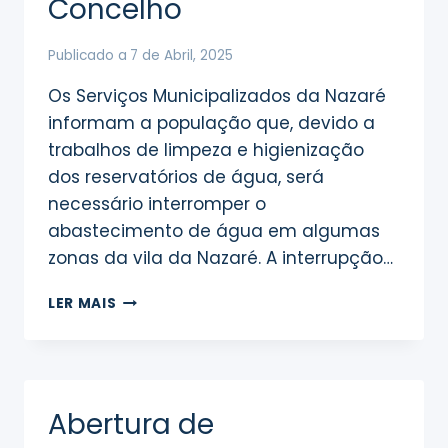
Concelho
Publicado a
7 de Abril, 2025
Os Serviços Municipalizados da Nazaré
informam a população que, devido a
trabalhos de limpeza e higienização
dos reservatórios de água, será
necessário interromper o
abastecimento de água em algumas
zonas da vila da Nazaré. A interrupção…
AVISO
LER MAIS
IMPORTANTE:
INTERRUPÇÃO
NO
ABASTECIMENTO
DE
Abertura de
ÁGUA
EM