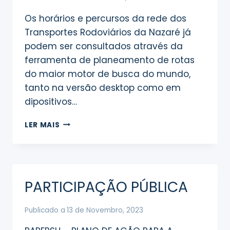
Os horários e percursos da rede dos
Transportes Rodoviários da Nazaré já
podem ser consultados através da
ferramenta de planeamento de rotas
do maior motor de busca do mundo,
tanto na versão desktop como em
dipositivos…
PERCURSOS
LER MAIS
E
HORÁRIOS
DOS
TRANSPORTES
RODOVIÁRIOS
PARTICIPAÇÃO PÚBLICA
DA
NAZARÉ
NO
Publicado a
13 de Novembro, 2023
GOOGLE