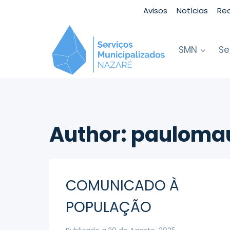
Skip
Avisos
Notícias
Re
to
content
SMN
Se
Author: paulomau
COMUNICADO À
POPULAÇÃO