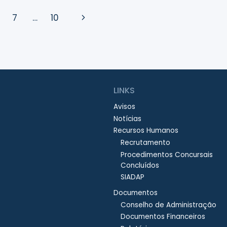
DE
ÁGUA
Next
7
…
10
NA
VILA
Page
DA
NAZARÉ
LINKS
Avisos
Notícias
Recursos Humanos
Recrutamento
Procedimentos Concursais
Concluídos
SIADAP
Documentos
Conselho de Administração
Documentos Financeiros