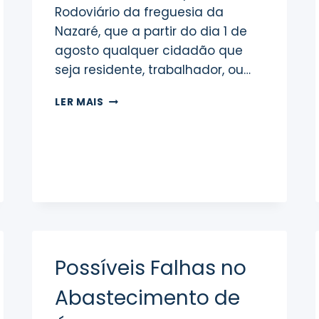
Rodoviário da freguesia da
RECOLHA
DE
Nazaré, que a partir do dia 1 de
BIORRESÍDUOS
agosto qualquer cidadão que
seja residente, trabalhador, ou…
PASSE
LER MAIS
M
Possíveis Falhas no
Abastecimento de