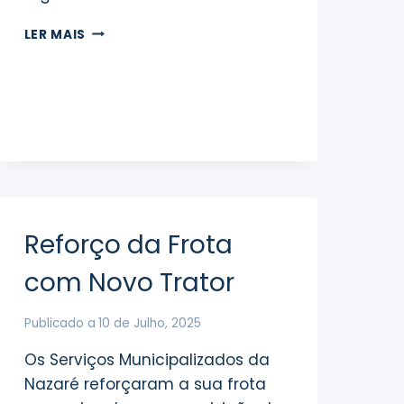
CONSULTA
LER MAIS
PÚBLICA
DE
PROPOSTA
DO
REGULAMENTO
DE
EXPLORAÇÃO
DO
INTERFACE
DE
Reforço da Frota
TRANSPORTES
PÚBLICOS
com Novo Trator
DA
NAZARÉ
Publicado a
10 de Julho, 2025
Os Serviços Municipalizados da
Nazaré reforçaram a sua frota