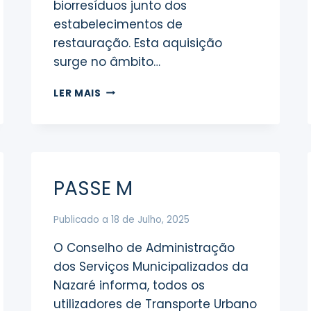
biorresíduos junto dos
estabelecimentos de
restauração. Esta aquisição
surge no âmbito…
SERVIÇOS
LER MAIS
MUNICIPALIZADOS
DA
NAZARÉ
REFORÇAM
FROTA
COM
PASSE M
NOVA
VIATURA
Publicado a
18 de Julho, 2025
PARA
RECOLHA
O Conselho de Administração
DE
MONSTROS
dos Serviços Municipalizados da
E
Nazaré informa, todos os
APOIO
utilizadores de Transporte Urbano
À