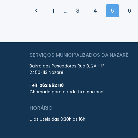
Page
Previous
1
…
3
4
5
6
navigation
Page
SERVIÇOS MUNICIPALIZADOS DA NAZARÉ
Bairro dos Pescadores Rua B, 2A - 1º
2450-113 Nazaré
Telf:
262 562 118
Chamada para a rede fixa nacional
HORÁRIO
Dias Úteis das 8:30h às 16h