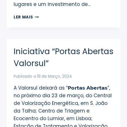
lugares e um investimento de…
SERVIÇOS
LER MAIS
MUNICIPALIZADOS
DA
NAZARÉ
ADQUIREM
NOVO
Iniciativa “Portas Abertas
AUTOCARRO
Valorsul”
Publicado a
19 de Março, 2024
A Valorsul deixará as “𝗣𝗼𝗿𝘁𝗮𝘀 𝗔𝗯𝗲𝗿𝘁𝗮𝘀”,
no próximo dia 23 de março, do Central
de Valorização Energética, em S. João
da Talha; Centro de Triagem e
Ecocentro do Lumiar, em Lisboa;
Estação de Tratamento e Valorização…