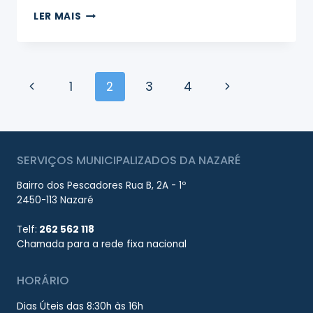
OBRAS
LER MAIS
–
AVENIDA
DE
BADAJOZ
Page
Previous
Next
1
2
3
4
navigation
Page
Page
SERVIÇOS MUNICIPALIZADOS DA NAZARÉ
Bairro dos Pescadores Rua B, 2A - 1º
2450-113 Nazaré
Telf:
262 562 118
Chamada para a rede fixa nacional
HORÁRIO
Dias Úteis das 8:30h às 16h