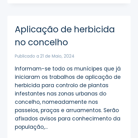
TRANSPORTE
POR
AUTOCARRO
COM
Aplicação de herbicida
NOVOS
HORÁRIOS
no concelho
A
PARTIR
DESTA
Publicado a
21 de Maio, 2024
SEMANA
Informam-se todo os munícipes que já
iniciaram os trabalhos de aplicação de
herbicida para controlo de plantas
infestantes nas zonas urbanas do
concelho, nomeadamente nos
passeios, praças e arruamentos. Serão
afixados avisos para conhecimento da
população,…