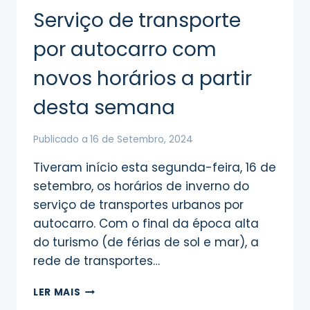
ELABORAÇÃO/ALTERAÇÃO
Serviço de transporte
DOS
SEGUINTES
por autocarro com
REGULAMENTOS
DOS
novos horários a partir
SERVIÇOS
MUNICIPALIZADOS
desta semana
DA
NAZARÉ
Publicado a
16 de Setembro, 2024
Tiveram início esta segunda-feira, 16 de
setembro, os horários de inverno do
serviço de transportes urbanos por
autocarro. Com o final da época alta
do turismo (de férias de sol e mar), a
rede de transportes…
SERVIÇO
LER MAIS
DE