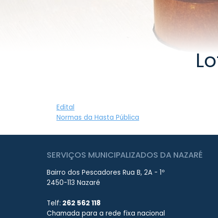
Lo
Edital
Normas da Hasta Pública
SERVIÇOS MUNICIPALIZADOS DA NAZARÉ
Bairro dos Pescadores Rua B, 2A - 1º
2450-113 Nazaré
Telf:
262 562 118
Chamada para a rede fixa nacional