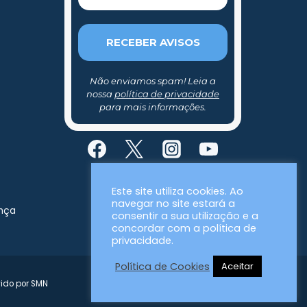
Não enviamos spam! Leia a
nossa
política de privacidade
para mais informações.
Este site utiliza cookies. Ao
navegar no site estará a
ança
consentir a sua utilização e a
concordar com a política de
privacidade.
Política de Cookies
Aceitar
vido por SMN