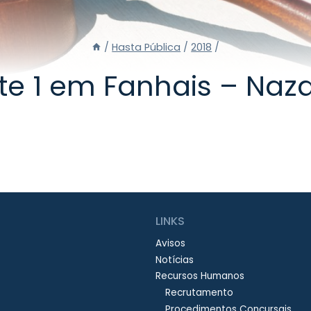
/
Hasta Pública
/
2018
/
te 1 em Fanhais – Naz
LINKS
Avisos
Notícias
Recursos Humanos
Recrutamento
Procedimentos Concursais